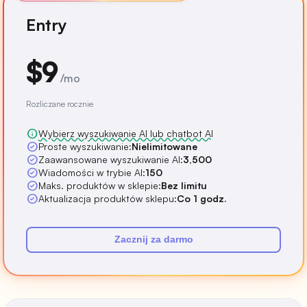
Entry
$9
/mo
Rozliczane rocznie
info
Wybierz wyszukiwanie AI lub chatbot AI
check_circle
Proste wyszukiwanie:
Nielimitowane
check_circle
Zaawansowane wyszukiwanie AI:
3,500
check_circle
Wiadomości w trybie AI:
150
check_circle
Maks. produktów w sklepie:
Bez limitu
check_circle
Aktualizacja produktów sklepu:
Co 1 godz.
Zacznij za darmo