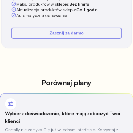
check_circle
Maks. produktów w sklepie:
Bez limitu
check_circle
Aktualizacja produktów sklepu:
Co 1 godz.
check_circle
Automatyczne odnawianie
Zacznij za darmo
Porównaj plany
tune
Wybierz doświadczenie, które mają zobaczyć Twoi
klienci
Cartally nie zamyka Cię już w jednym interfejsie. Korzystaj z