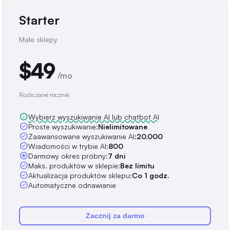
Starter
Małe sklepy
$49
/mo
Rozliczane rocznie
info
Wybierz wyszukiwanie AI lub chatbot AI
check_circle
Proste wyszukiwanie:
Nielimitowane
check_circle
Zaawansowane wyszukiwanie AI:
20,000
check_circle
Wiadomości w trybie AI:
800
stars
Darmowy okres próbny:
7 dni
check_circle
Maks. produktów w sklepie:
Bez limitu
check_circle
Aktualizacja produktów sklepu:
Co 1 godz.
check_circle
Automatyczne odnawianie
Zacznij za darmo