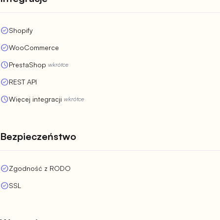
check_circle
Shopify
check_circle
WooCommerce
schedule
PrestaShop
wkrótce
check_circle
REST API
schedule
Więcej integracji
wkrótce
Bezpieczeństwo
check_circle
Zgodność z RODO
check_circle
SSL