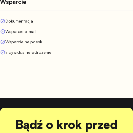
Wsparcie
check_circle
Dokumentacja
check_circle
Wsparcie e-mail
check_circle
Wsparcie helpdesk
check_circle
Indywidualne wdrożenie
Bądź o krok przed