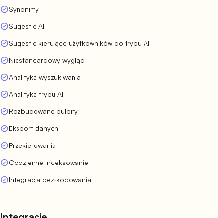
check_circle
Synonimy
check_circle
Sugestie AI
check_circle
Sugestie kierujące użytkowników do trybu AI
check_circle
Niestandardowy wygląd
check_circle
Analityka wyszukiwania
check_circle
Analityka trybu AI
check_circle
Rozbudowane pulpity
check_circle
Eksport danych
check_circle
Przekierowania
check_circle
Codzienne indeksowanie
check_circle
Integracja bez‑kodowania
Integracje