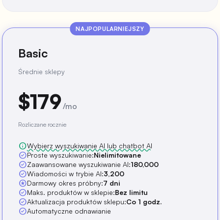
NAJPOPULARNIEJSZY
Basic
Średnie sklepy
$179
/mo
Rozliczane rocznie
info
Wybierz wyszukiwanie AI lub chatbot AI
check_circle
Proste wyszukiwanie:
Nielimitowane
check_circle
Zaawansowane wyszukiwanie AI:
180,000
check_circle
Wiadomości w trybie AI:
3,200
stars
Darmowy okres próbny:
7 dni
check_circle
Maks. produktów w sklepie:
Bez limitu
check_circle
Aktualizacja produktów sklepu:
Co 1 godz.
check_circle
Automatyczne odnawianie