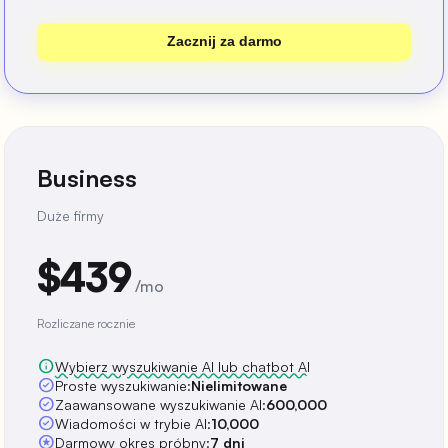
Zacznij za darmo
Business
Duże firmy
$439
/mo
Rozliczane rocznie
info
Wybierz wyszukiwanie AI lub chatbot AI
check_circle
Proste wyszukiwanie:
Nielimitowane
check_circle
Zaawansowane wyszukiwanie AI:
600,000
check_circle
Wiadomości w trybie AI:
10,000
stars
Darmowy okres próbny:
7 dni