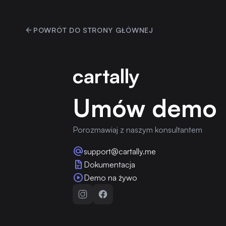
arrow_back
POWRÓT DO STRONY GŁÓWNEJ
cartally
Umów demo
Porozmawiaj z naszym konsultantem
alternate_email
support@cartally.me
docs
Dokumentacja
play_circle
Demo na żywo