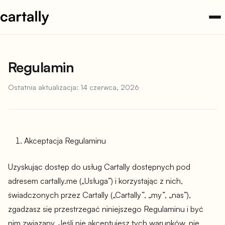
Przejdź
do
treści
Regulamin
Ostatnia aktualizacja: 14 czerwca, 2026
Akceptacja Regulaminu
Uzyskując dostęp do usług Cartally dostępnych pod
adresem cartally.me („Usługa”) i korzystając z nich,
świadczonych przez Cartally („Cartally”, „my”, „nas”),
zgadzasz się przestrzegać niniejszego Regulaminu i być
nim związany. Jeśli nie akceptujesz tych warunków, nie